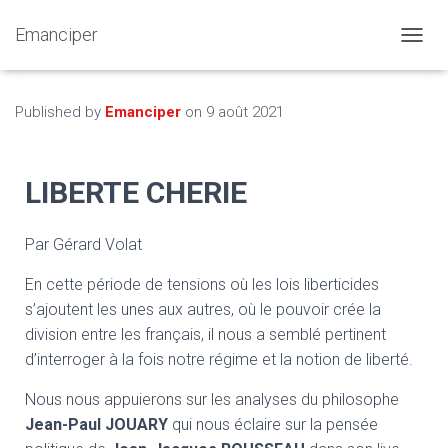
Emanciper
O
U
V
R
Published by
Emanciper
on
9 août 2021
I
R
/
LIBERTE CHERIE
F
E
R
M
Par Gérard Volat
E
R
En cette période de tensions où les lois liberticides
L
s’ajoutent les unes aux autres, où le pouvoir crée la
A
division entre les français, il nous a semblé pertinent
N
A
d’interroger à la fois notre régime et la notion de liberté.
V
I
Nous nous appuierons sur les analyses du philosophe
G
Jean-Paul JOUARY
qui nous éclaire sur la pensée
A