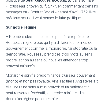
politique de
Jean-Jacques ROUSSEAU
dans son live
T
I
« Rousseau, citoyen du futur »*, en commentant certains
O
passages du « Contrat Social » datant d’avril 1762, livre
N
précieux pour qui veut penser le futur politique.
Sur notre régime
:
– Première idée : le peuple ne peut être représenté.
Rousseau n’ignore pas qu’il y a différentes formes de
gouvernement comme la monarchie, l’aristocratie ou la
démocratie. Rousseau prend ces trois mots au sens
propre, et non au sens où nous les entendons trop
souvent aujourd’hui.
Monarchie signifie prédominance d’un seul gouvernant
(mono) et non pas royauté. Ainsi l’actuelle Angleterre a-t-
elle une reine sans aucun pouvoir et un parlement qui
peut renverser l’exécutif, le premier ministre : il s’agit
donc d’un régime parlementaire.