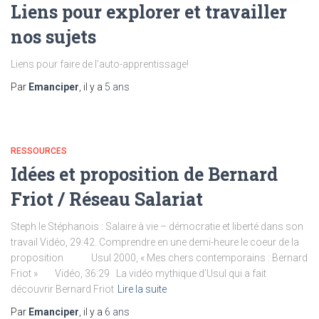
Liens pour explorer et travailler
nos sujets
Liens pour faire de l’auto-apprentissage!
Par
Emanciper
, il y a
5 ans
RESSOURCES
Idées et proposition de Bernard
Friot / Réseau Salariat
Steph le Stéphanois : Salaire à vie – démocratie et liberté dans son
travail Vidéo, 29:42. Comprendre en une demi-heure le coeur de la
proposition Usul 2000, « Mes chers contemporains : Bernard
Friot » Vidéo, 36:29 La vidéo mythique d’Usul qui a fait
découvrir Bernard Friot
Lire la suite
Par
Emanciper
, il y a
6 ans