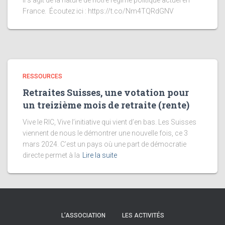
il s’agit de la nature de notre régime politique actuel en
France. Écoutez ici : https://t.co/Nm4TQRdGNV
RESSOURCES
Retraites Suisses, une votation pour
un treizième mois de retraite (rente)
Vive le RIC, Vive l’initiative qui vient d’en bas. Les Suisses
viennent de nous le démontrer une nouvelle fois, ce 3
mars 2024. C’est un pays où une part de démocratie
directe permet à la
Lire la suite
L’ASSOCIATION
LES ACTIVITÉS