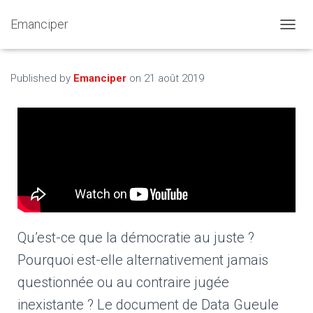
Emanciper
O
U
V
R
Published by
Emanciper
on
21 août 2019
I
R
/
F
E
R
M
E
R
L
A
Qu’est-ce que la démocratie au juste ?
N
A
Pourquoi est-elle alternativement jamais
V
I
questionnée ou au contraire jugée
G
A
inexistante ? Le document de Data Gueule