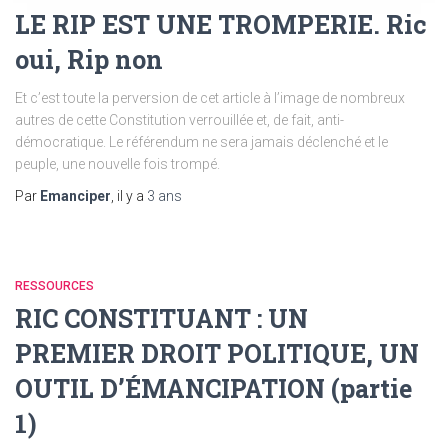
LE RIP EST UNE TROMPERIE. Ric
oui, Rip non
Et c’est toute la perversion de cet article à l’image de nombreux
autres de cette Constitution verrouillée et, de fait, anti-
démocratique. Le référendum ne sera jamais déclenché et le
peuple, une nouvelle fois trompé.
Par
Emanciper
, il y a
3 ans
RESSOURCES
RIC CONSTITUANT : UN
PREMIER DROIT POLITIQUE, UN
OUTIL D’ÉMANCIPATION (partie
1)