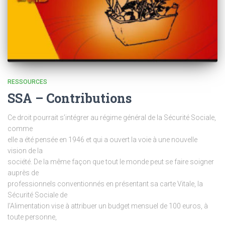
RESSOURCES
SSA – Contributions
Ce droit pourrait s’intégrer au régime général de la Sécurité Sociale,
comme
elle a été pensée en 1946 et qui a ouvert la voie à une nouvelle
vision de la
société. De la même façon que tout le monde peut se faire soigner
auprès de
professionnels conventionnés en présentant sa carte Vitale, la
Sécurité Sociale de
l’Alimentation vise à attribuer un budget mensuel de 100 euros, à
toute personne,