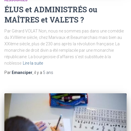
RESSOURCES
ÉLUS et ADMINISTRÉS ou
MAÎTRES et VALETS ?
Par Gérard VOLAT Non, nous ne sommes pas dans une comédie
du XVIIIème siècle, chez Marivaux et Beaumarchais mais bien au
XXIème siècle, plus de 230 ans après la révolution française. La
monarchie de droit divin a été remplacée par une monarchie
républicaine. La bourgeoisie d’affaires s’est substituée à la
noblesse
Lire la suite
Par
Emanciper
, il y a
5 ans