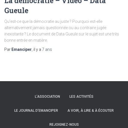
La démocratie – Video – Data
Gueule
Qu’est-ce que la démocratie au juste ? Pourquoi est-elle
alternativement jamais questionnée ou au contraire jugée
inexistante ? Le document de Data Gueule sur le sujet est une très
bonne entrée en matière.
Par
Emanciper
, il y a
7 ans
L’ASSOCIATION
LES ACTIVITÉS
LE JOURNAL D’EMANCIPER
A VOIR, À LIRE & À ÉCOUTER
REJOIGNEZ-NOUS