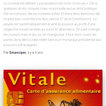
Le constat est édifiant. La population est mise « hors-jeu ». Elle a
quelques droits civiques mais ne possède aucun droit politique.
Elle ne vote pas, elle se contente d’élire. Et entre deux élections, elle
ne peut pas contrôler ses élus (article 27 de la Constitution) . Le
peuple est systématiquement écarté du pouvoir au profit d’une
oligarchie insubmersible qui survit à l’alternance. On peut changer
les joueurs mais le jeu, lui, ne change pas. Il faut donc ouvrir les
portes de la démocratie réelle face à un monarque présidentiel aux
pouvoirs extravagants.
Par
Emanciper
, il y a
4 ans